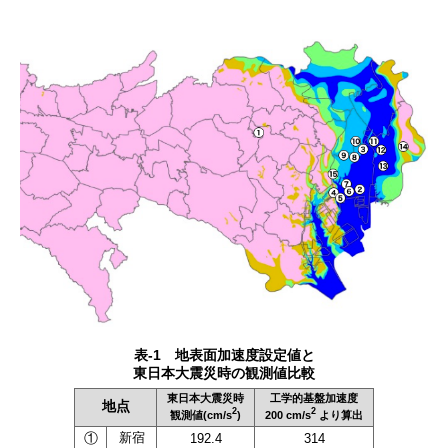
表-1 地表面加速度設定値と
東日本大震災時の観測値比較
東日本大震災時
工学的基盤加速度
地点
2
2
観測値(cm/s
)
200 cm/s
より算出
①
新宿
192.4
314