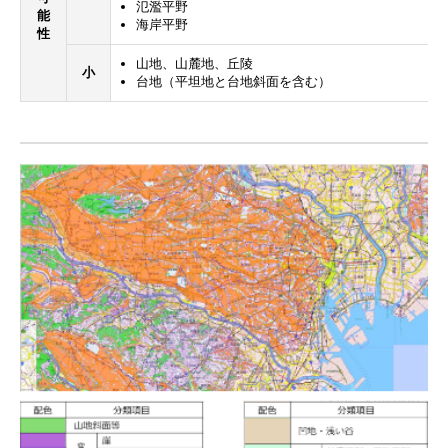
氾濫平野
能
海岸平野
性
山地、山麓地、丘陵
小
台地（平坦地と台地斜面を含む）