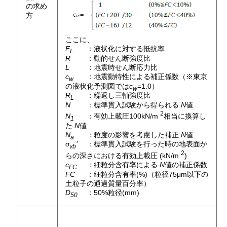
の求め
方
ここに、
F
：液状化に対する抵抗率
L
R
：動的せん断強度比
L
：地震時せん断応力比
c
：地震動特性による補正係数（※東京
w
の液状化予測図では
c
=1.0）
w
R
：繰返し三軸強度比
L
N
：標準貫入試験から得られる
N
値
2
N
：有効上載圧100kN/m
相当に換算し
1
た
N
値
N
：粒度の影響を考慮した補正
N
値
a
σ
’
：標準貫入試験を行った時の地表面か
vb
2
らの深さにおける有効上載圧 (kN/m
)
c
：細粒分含有率による
N
値の補正係数
FC
FC
：細粒分含有率(%)（粒径75μm以下の
土粒子の通過質量百分率）
D
：50%粒径(mm)
50