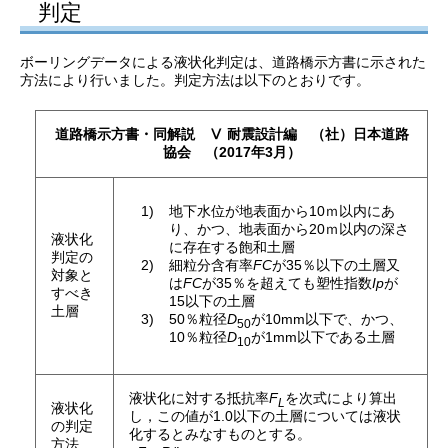
判定
ボーリングデータによる液状化判定は、道路橋示方書に示された
方法により行いました。判定方法は以下のとおりです。
道路橋示方書・同解説 Ⅴ 耐震設計編 （社）日本道路
協会 （2017年3月）
地下水位が地表面から10ｍ以内にあ
り、かつ、地表面から20ｍ以内の深さ
液状化
に存在する飽和土層
判定の
細粒分含有率
FC
が35％以下の土層又
対象と
は
FC
が35％を超えても塑性指数
Ip
が
すべき
15以下の土層
土層
50％粒径
D
が10mm以下で、かつ、
50
10％粒径
D
が1mm以下である土層
10
液状化に対する抵抗率
F
を次式により算出
L
液状化
し，この値が1.0以下の土層については液状
の判定
化するとみなすものとする。
方法