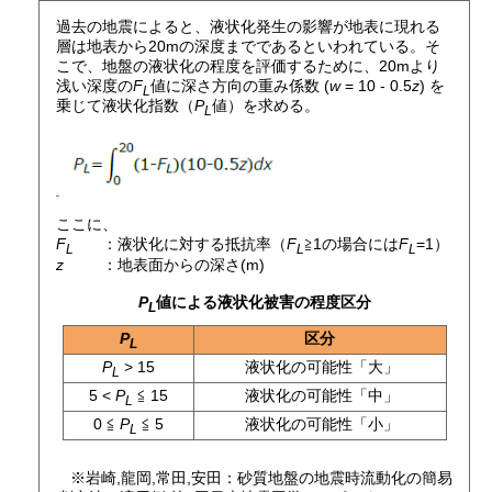
過去の地震によると、液状化発生の影響が地表に現れる
層は地表から20mの深度までであるといわれている。そ
こで、地盤の液状化の程度を評価するために、20mより
浅い深度の
F
値に深さ方向の重み係数 (
w
= 10 - 0.5
z
) を
L
乗じて液状化指数（
P
値）を求める。
L
ここに、
F
：液状化に対する抵抗率（
F
≧1の場合には
F
=1）
L
L
L
z
：地表面からの深さ(m)
P
値による液状化被害の程度区分
L
P
区分
L
P
> 15
液状化の可能性「大」
L
5 <
P
≦ 15
液状化の可能性「中」
L
0 ≦
P
≦ 5
液状化の可能性「小」
L
※岩崎,龍岡,常田,安田：砂質地盤の地震時流動化の簡易