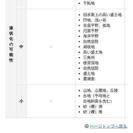
干拓地
旧水面上の高い
盛土地
凹地、浅い谷
谷底平野、低地
液
氾濫平野
状
海岸平野
化
自然堤防
の
中
-
扇状地
可
高い盛土地
能
三角州
性
後背湿地
自然堤防
盛土地
麓屑面
山地、山麓地、丘陵
台地（平坦地と
小
-
台地斜面を含む）
砂（礫）洲
砂（礫）堆
ページトップへ戻る