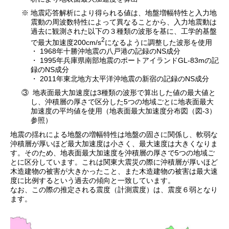
地震応答解析により得られる値は、地盤増幅特性と入力地
震動の周波数特性によって異なることから、入力地震動は
過去に観測された以下の３種類の波形を基に、工学的基盤
2
で最大加速度200cm/s
になるように調整した波形を使用
・ 1968年十勝沖地震の八戸港の記録のNS成分
・ 1995年兵庫県南部地震のポートアイランドGL-83mの記
録のNS成分
・ 2011年東北地方太平洋沖地震の新宿の記録のNS成分
③
地表面最大加速度は3種類の波形で算出した値の最大値と
し、沖積層の厚さで区分した5つの地域ごとに地表面最大
加速度の平均値を使用（地表面最大加速度分布図（図-3）
参照）
地震の揺れによる地盤の増幅特性は地盤の固さに関係し、軟弱な
沖積層が厚いほど最大加速度は小さく、最大速度は大きくなりま
す。そのため、地表面最大加速度を沖積層の厚さで5つの地域ご
とに区分しています。これは関東大震災の際に沖積層が厚いほど
木造建物の被害が大きかったこと、また木造建物の被害は最大速
度に比例するという過去の傾向と一致しています。
なお、この際の推定される震度（計測震度）は、震度６弱となり
ます。