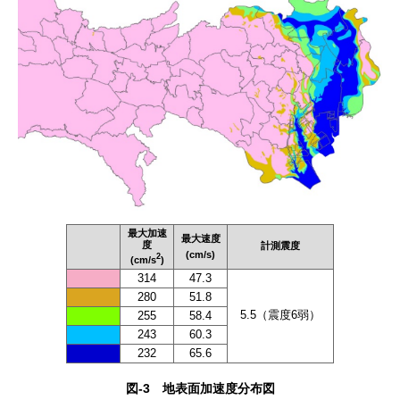
最大加速
最大速度
度
計測震度
(cm/s)
2
(cm/s
)
314
47.3
280
51.8
5.5（震度6弱）
255
58.4
243
60.3
232
65.6
図-3 地表面加速度分布図