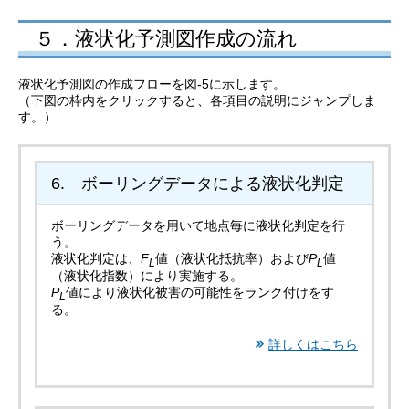
５．液状化予測図作成の流れ
液状化予測図の作成フローを図-5に示します。
（下図の枠内をクリックすると、各項目の説明にジャンプしま
す。）
6. ボーリングデータによる液状化判定
ボーリングデータを用いて地点毎に液状化判定を行
う。
液状化判定は、
F
値（液状化抵抗率）および
P
値
L
L
（液状化指数）により実施する。
P
値により液状化被害の可能性をランク付けをす
L
る。
詳しくはこちら