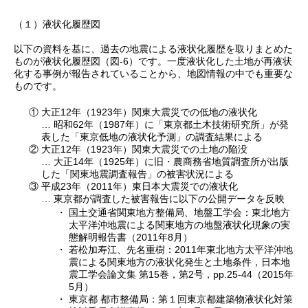
（１）液状化履歴図
以下の資料を基に、過去の地震による液状化履歴を取りまとめた
ものが液状化履歴図（図-6）です。一度液状化した土地が再液状
化する事例が報告されていることから、地図情報の中でも重要な
ものです。
①
大正12年（1923年）関東大震災での低地の液状化
… 昭和62年（1987年）に「東京都土木技術研究所」が発
表した「東京低地の液状化予測」の調査結果による
②
大正12年（1923年）関東大震災での土地の陥没
… 大正14年（1925年）に旧・農商務省地質調査所が出版
した「関東地震調査報告」の被害状況による
③
平成23年（2011年）東日本大震災での液状化
… 東京都が調査した被害報告に以下の公開データを反映
・
国土交通省関東地方整備局、地盤工学会：東北地方
太平洋沖地震による関東地方の地盤液状化現象の実
態解明報告書（2011年8月）
・
若松加寿江、先名重樹：2011年東北地方太平洋沖地
震による関東地方の液状化発生と土地条件，日本地
震工学会論文集 第15巻，第2号，pp.25-44（2015年
5月）
・
東京都 都市整備局：第１回東京都建築物液状化対策