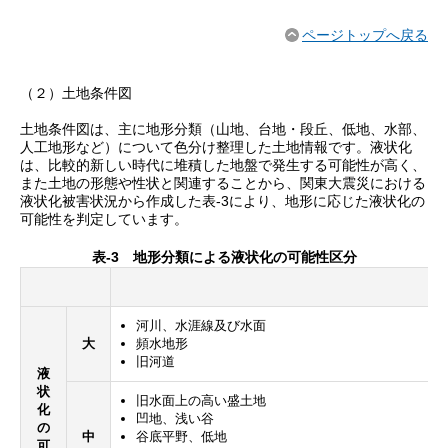
ページトップへ戻る
（２）土地条件図
土地条件図は、主に地形分類（山地、台地・段丘、低地、水部、
人工地形など）について色分け整理した土地情報です。液状化
は、比較的新しい時代に堆積した地盤で発生する可能性が高く、
また土地の形態や性状と関連することから、関東大震災における
液状化被害状況から作成した表-3により、地形に応じた液状化の
可能性を判定しています。
表-3 地形分類による液状化の可能性区分
河川、水涯線及び水面
大
頻水地形
旧河道
液
状
旧水面上の高い盛土地
化
凹地、浅い谷
の
中
谷底平野、低地
可