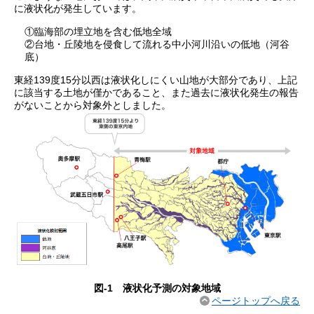
に液状化が発生しています。
①臨海部の埋立地を含む低地全域
②台地・丘陵地を侵食して流れる中小河川沿いの低地（河谷
底）
東経139度15分以西は液状化しにくい山地が大部分であり、上記
に該当する土地が僅かであること、また過去に液状化発生の報告
がないことから対象外としました。
図-1 液状化予測の対象地域
ページトップへ戻る