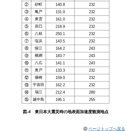
②
砂町
140.8
232
③
亀戸
131.0
232
④
東雲
161.0
232
⑤
辰巳
218.9
232
⑥
八枝
250.1
232
⑦
塩浜
143.5
232
⑧
猿江
164.2
243
⑨
横網
183.7
243
⑩
八広
141.1
243
⑪
奥戸
133.3
232
⑫
篠崎
159.0
232
⑬
宇喜田
162.2
232
⑭
瑞江
212.4
280
⑮
越中島
195.1
255
図-4 東日本大震災時の地表面加速度観測地点
ページトップへ戻る