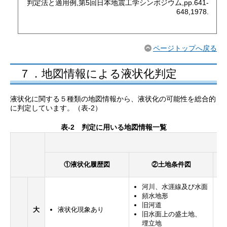
判定法と適用例,第5回日本地震工学シンポジウム,pp.641-
648,1978.
ページトップへ戻る
７．地図情報による液状化判定
液状化に関する５種類の地図情報から、液状化の可能性を総合的
に判定しています。（表-2）
表-2 判定に用いる地図情報一覧
③
①液状化
履歴図
②土地条件図
水
河川、水涯線及び
水面
頻水地形
旧河道
大
液状化現象
あり
旧水面上の盛土地、
埋立地