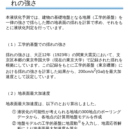
れの強さ
本液状化予測では、建物の基礎地盤となる地層（工学的基盤）を
一律の強さで揺らした際の地表面の揺れを計算で求め、それをも
とに液状化判定を行っています。
（１）工学的基盤での揺れの強さ
揺れの強さは、大正12年（1923年）の関東大震災において、文
京区本郷の東京帝国大学（現在の東京大学）で記録された揺れを
根拠にしています。この記録をもとに工学的基盤（東京礫層）に
2
おける揺れの強さを計算した結果から、200cm/s
(Gal)を最大加
速度として設定しています。
（２）地表面最大加速度
地表面最大加速度は、以下のとおり算出しました。
①
液状化の可能性が考えられる地域の300地点のボーリング
データから、各地点の計算用地盤モデルを作成
※
②
地盤モデルの工学的基盤に地震動
を入力し、地震応答解
析により地表面最大加速度を算出