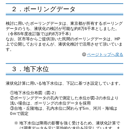
２．ボーリングデータ
検討に用いたボーリングデータは、東京都が所有するボーリング
データのうち、液状化の検討が可能な約8万6千本としました。
（令和5年度改訂版では約8万3千本）
なお、区市等からご提供頂いた民間のボーリングデータは、HP
上で公開しておりませんが、液状化検討で活用させて頂いていま
す。
ページトップへ戻る
３．地下水位
液状化計算に用いる地下水位は、下記に基づき設定しています。
①地下水位分布図（図-2）
②ボーリングデータの孔内で測定した水位が図-2の水位より
浅い場合は、ボーリングの水位データを採用
③台地・丘陵地は、孔内水位に関わらず5ｍ、河川・海域は
0ｍで固定
地下水位は降雨の影響を強く受けるため、液状化計算で
は調査データを元に平均的な水位を設定しています。ま