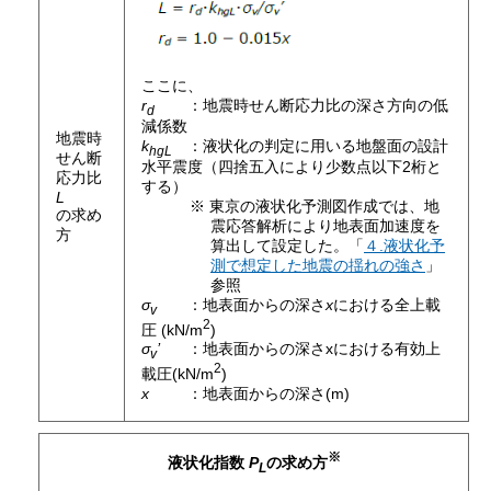
ここに、
r
：地震時せん断応力比の深さ方向の低
d
減係数
地震時
k
：液状化の判定に用いる地盤面の設計
hgL
せん断
水平震度（四捨五入により少数点以下2桁と
応力比
する）
L
東京の液状化予測図作成では、地
の求め
震応答解析により地表面加速度を
方
算出して設定した。「
４.液状化予
測で想定した地震の揺れの強さ
」
参照
σ
：地表面からの深さ
x
における全上載
v
2
圧 (kN/m
)
σ
’
：地表面からの深さxにおける有効上
v
2
載圧(kN/m
)
x
：地表面からの深さ(m)
※
液状化指数
P
の求め方
L