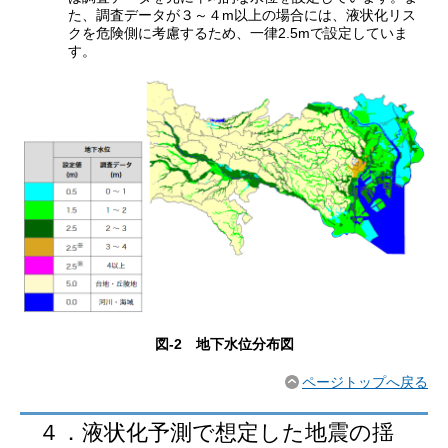
た、調査データが３～４m以上の場合には、液状化リス
クを危険側に考慮するため、一律2.5mで設定していま
す。
図-2 地下水位分布図
ページトップへ戻る
４．液状化予測で想定した地震の揺